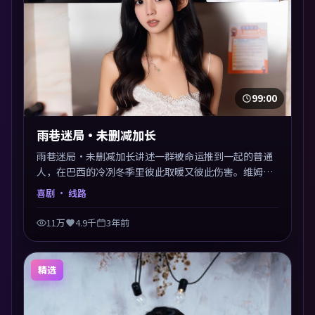
99:00
雨巷迷局·未删减加长
雨巷迷局·未删减加长讲述一群被命运推到一起的普通
人，在巴西的冷冽冬季里彼此取暖又彼此伤害。维姆·
文德斯以喜剧类型外壳探讨信任与背叛，映后讨论度颇
喜剧
· 线路
高。片尾留白开放解读，关于“选择”的主题余音绕
梁。
11万
4.9千
3年前
精选