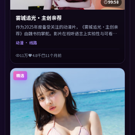
99:58
雾城追光·主创亲荐
作为2025年度备受关注的动漫片，《雾城追光·主创亲
荐》由魏书钧掌舵。影片在视听语言上实验性与可看性
兼顾，人物关系错综复杂，后劲十足。美术与服化还原
动漫
· 线路
年代质感，细节经得起暂停回看。
11万
4.8千
11个月前
精选