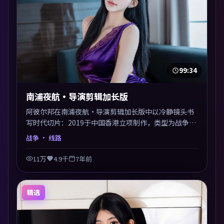
99:34
南浦夜航·导演剪辑加长版
阿彼尔邦在南浦夜航·导演剪辑加长版中以冷静镜头书
写时代切片：2019于中国香港立项制作，类型为战争。
多线叙事交汇于终局，真相与救赎并行，适合喜欢细读
战争
· 线路
表演的影迷。摄影与配乐高度统一，城市夜景与内心戏
互为镜像。
11万
4.9千
7年前
精选