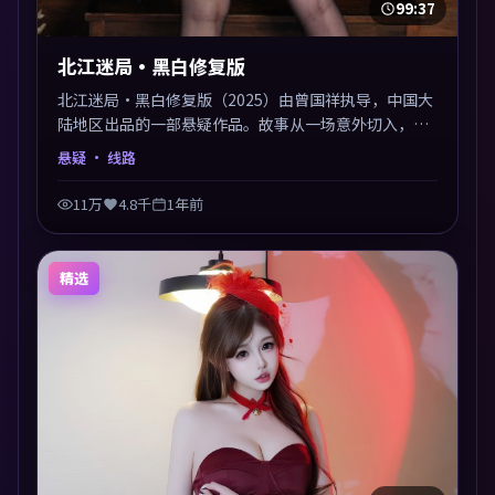
99:37
北江迷局·黑白修复版
北江迷局·黑白修复版（2025）由曾国祥执导，中国大
陆地区出品的一部悬疑作品。故事从一场意外切入，人
物在道德与生存之间反复摇摆，叙事层层推进，情绪克
悬疑
· 线路
制而有力。主演阵容以生活化表演见长，对手戏火花四
溅。
11万
4.8千
1年前
精选