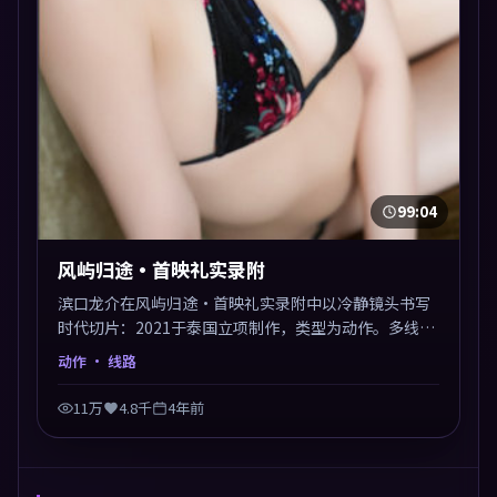
99:04
风屿归途·首映礼实录附
滨口龙介在风屿归途·首映礼实录附中以冷静镜头书写
时代切片：2021于泰国立项制作，类型为动作。多线叙
事交汇于终局，真相与救赎并行，适合喜欢细读表演的
动作
· 线路
影迷。摄影与配乐高度统一，城市夜景与内心戏互为镜
像。
11万
4.8千
4年前