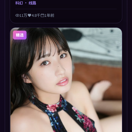
叙事交汇于终局，真相与救赎并行，适合喜欢细读表演
科幻
· 线路
的影迷。摄影与配乐高度统一，城市夜景与内心戏互为
镜像。
11万
4.8千
1年前
精选