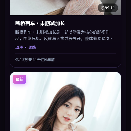
99:11
断桥列车·未删减加长
断桥列车·未删减加长是一部以动漫为核心的影视作
品，围绕危机、反转与人物成长展开，整体节奏紧凑，
值得推荐观看。
动漫
· 线路
8.3万
4.1千
9年前
最新