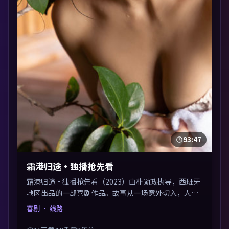
93:47
霜港归途·独播抢先看
霜港归途·独播抢先看（2023）由朴勋政执导，西班牙
地区出品的一部喜剧作品。故事从一场意外切入，人物
在道德与生存之间反复摇摆，叙事层层推进，情绪克制
喜剧
· 线路
而有力。主演阵容以生活化表演见长，对手戏火花四
溅。