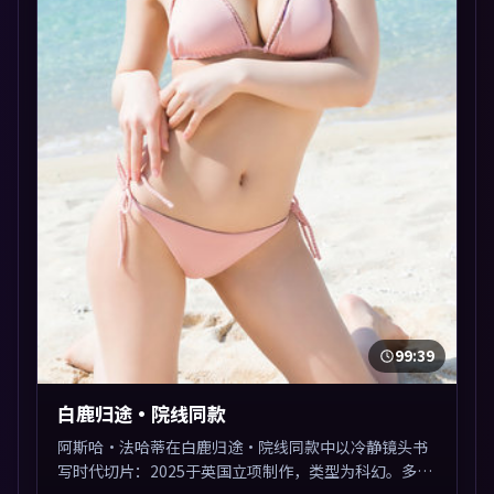
99:39
白鹿归途·院线同款
阿斯哈·法哈蒂在白鹿归途·院线同款中以冷静镜头书
写时代切片：2025于英国立项制作，类型为科幻。多线