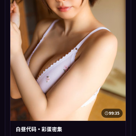
99:35
白昼代码·彩蛋密集