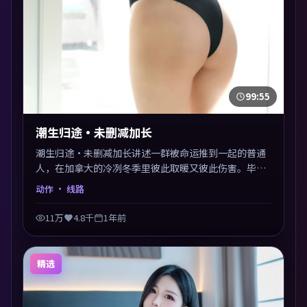
99:55
潮生归途·未删减加长
潮生归途·未删减加长讲述一群被命运推到一起的普通
人，在加拿大的冷冽冬季里彼此取暖又彼此伤害。毕赣
以动作类型外壳探讨信任与背叛，映后讨论度颇高。片
动作
· 线路
尾留白开放解读，关于“选择”的主题余音绕梁。
11万
4.8千
1年前
精选