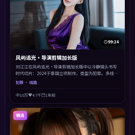
99:24
风屿追光·导演剪辑加长版
刘江江在风屿追光·导演剪辑加长版中以冷静镜头书写
时代切片：2024于泰国立项制作，类型为犯罪。多线叙
事交汇于终局，真相与救赎并行，适合喜欢细读表演的
犯罪
· 线路
影迷。摄影与配乐高度统一，城市夜景与内心戏互为镜
像。
10万
4.7千
1年前
精选