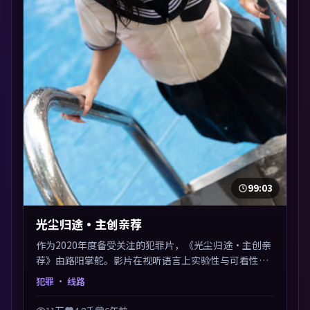
99:03
光尘归途·主创亲荐
作为2020年度备受关注的犯罪片，《光尘归途·主创亲
荐》由路阳掌舵。影片在视听语言上实验性与可看性兼
顾，人物关系错综复杂，后劲十足。美术与服化还原年
犯罪
· 线路
代质感，细节经得起暂停回看。