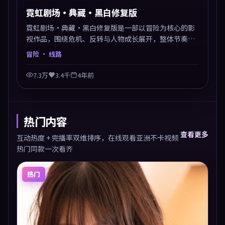
霓虹剧场·典藏·黑白修复版
霓虹剧场·典藏·黑白修复版是一部以冒险为核心的影
视作品，围绕危机、反转与人物成长展开，整体节奏紧
凑，值得推荐观看。
冒险
· 线路
7.3万
3.4千
4年前
热门内容
查看更多
互动热度 + 完播率双维排序，在线观看亚洲不卡视频
热门同款一次看齐
热门