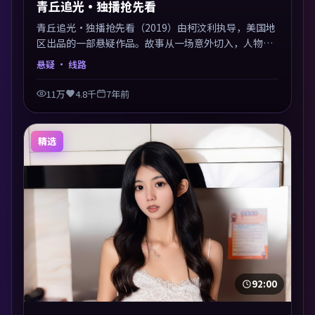
青丘追光·独播抢先看
青丘追光·独播抢先看（2019）由柯汶利执导，美国地
区出品的一部悬疑作品。故事从一场意外切入，人物在
道德与生存之间反复摇摆，叙事层层推进，情绪克制而
悬疑
· 线路
有力。主演阵容以生活化表演见长，对手戏火花四溅。
11万
4.8千
7年前
精选
92:00