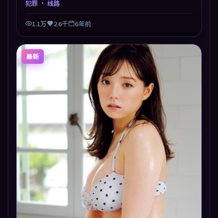
犯罪
· 线路
1.1万
2.6千
6年前
最新