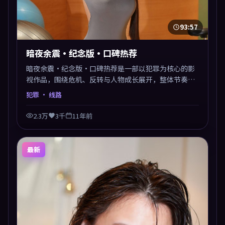
93:57
暗夜余震·纪念版·口碑热荐
暗夜余震·纪念版·口碑热荐是一部以犯罪为核心的影
视作品，围绕危机、反转与人物成长展开，整体节奏紧
凑，值得推荐观看。
犯罪
· 线路
2.3万
3千
11年前
最新