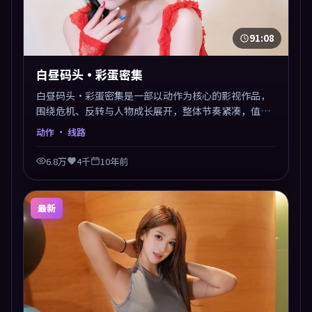
91:08
白昼码头·彩蛋密集
白昼码头·彩蛋密集是一部以动作为核心的影视作品，
围绕危机、反转与人物成长展开，整体节奏紧凑，值得
推荐观看。
动作
· 线路
6.8万
4千
10年前
最新