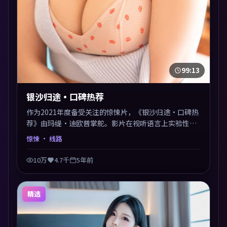
99:13
银沙归途·口碑热荐
作为2021年度备受关注的惊悚片，《银沙归途·口碑热
荐》由玛缇·迪欧普掌舵。影片在视听语言上实验性与
可看性兼顾，人物关系错综复杂，后劲十足。美术与服
惊悚
· 线路
化还原年代质感，细节经得起暂停回看。
10万
4.7千
5年前
精选