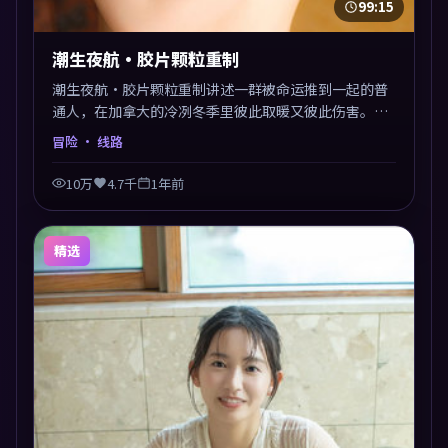
99:15
潮生夜航·胶片颗粒重制
潮生夜航·胶片颗粒重制讲述一群被命运推到一起的普
通人，在加拿大的冷冽冬季里彼此取暖又彼此伤害。曾
国祥以冒险类型外壳探讨信任与背叛，映后讨论度颇
冒险
· 线路
高。片尾留白开放解读，关于“选择”的主题余音绕
梁。
10万
4.7千
1年前
精选