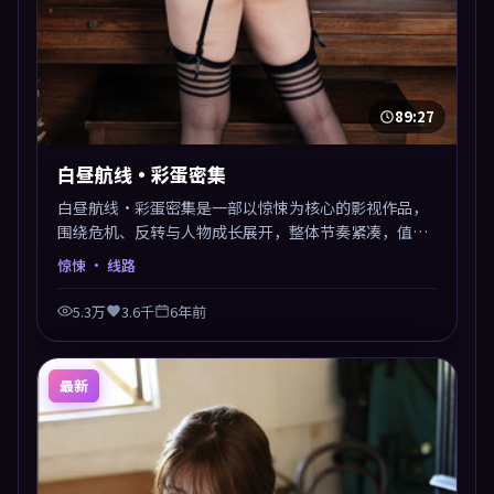
89:27
白昼航线·彩蛋密集
白昼航线·彩蛋密集是一部以惊悚为核心的影视作品，
围绕危机、反转与人物成长展开，整体节奏紧凑，值得
推荐观看。
惊悚
· 线路
5.3万
3.6千
6年前
最新