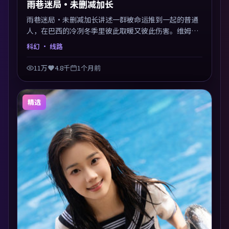
雨巷迷局·未删减加长
雨巷迷局·未删减加长讲述一群被命运推到一起的普通
人，在巴西的冷冽冬季里彼此取暖又彼此伤害。维姆·
文德斯以科幻类型外壳探讨信任与背叛，映后讨论度颇
科幻
· 线路
高。片尾留白开放解读，关于“选择”的主题余音绕
梁。
11万
4.8千
1个月前
精选