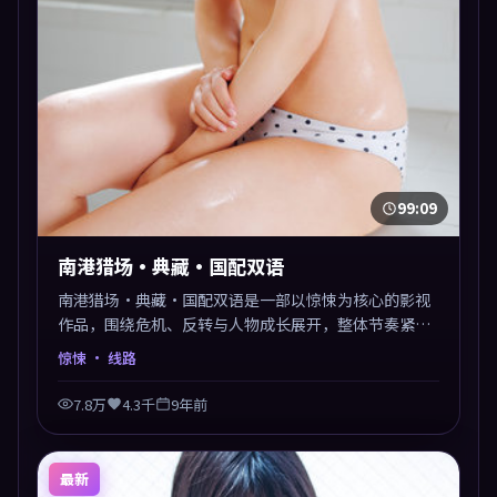
99:09
南港猎场·典藏·国配双语
南港猎场·典藏·国配双语是一部以惊悚为核心的影视
作品，围绕危机、反转与人物成长展开，整体节奏紧
凑，值得推荐观看。
惊悚
· 线路
7.8万
4.3千
9年前
最新