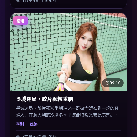
11万
4.8千
6年前
精选
99:10
墨城迷局·胶片颗粒重制
墨城迷局·胶片颗粒重制讲述一群被命运推到一起的普
通人，在意大利的冷冽冬季里彼此取暖又彼此伤害。是
枝裕和以喜剧类型外壳探讨信任与背叛，映后讨论度颇
喜剧
· 线路
高。片尾留白开放解读，关于“选择”的主题余音绕
梁。
11万
4.8千
2年前