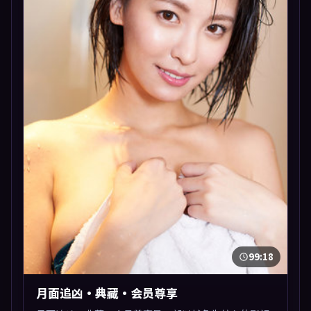
99:18
月面追凶·典藏·会员尊享