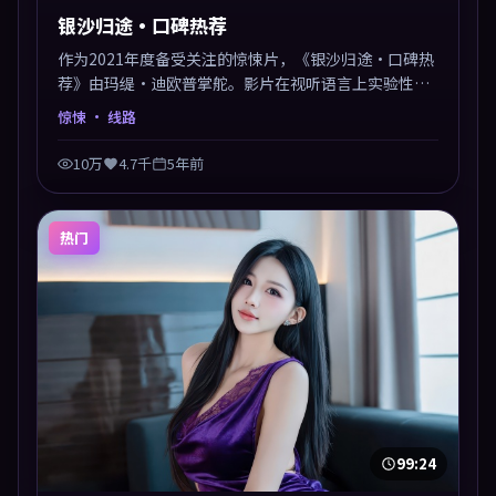
银沙归途·口碑热荐
作为2021年度备受关注的惊悚片，《银沙归途·口碑热
荐》由玛缇·迪欧普掌舵。影片在视听语言上实验性与
可看性兼顾，人物关系错综复杂，后劲十足。美术与服
惊悚
· 线路
化还原年代质感，细节经得起暂停回看。
10万
4.7千
5年前
热门
99:24