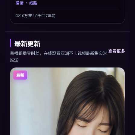
社会议题，节奏张弛有度，留白处耐人寻味。剪辑利
爱情
· 线路
落，悬念钩子分布均匀，适合一口气看完。
10万
4.8千
7年前
最新更新
查看更多
首播跟播零时差，在线观看亚洲不卡视频最新集实时
推送
最新