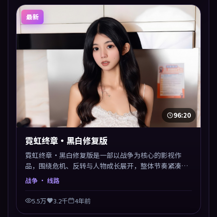
最新
96:20
霓虹终章·黑白修复版
霓虹终章·黑白修复版是一部以战争为核心的影视作
品，围绕危机、反转与人物成长展开，整体节奏紧凑，
值得推荐观看。
战争
· 线路
5.5万
3.2千
4年前