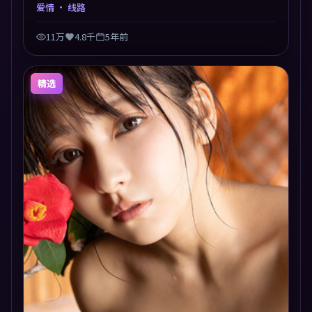
交汇于终局，真相与救赎并行，适合喜欢细读表演的影
爱情
· 线路
迷。摄影与配乐高度统一，城市夜景与内心戏互为镜
像。
11万
4.8千
5年前
精选