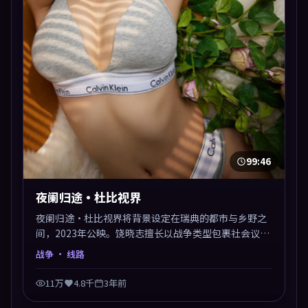
99:46
夜阑归途·杜比视界
夜阑归途·杜比视界将背景设定在瑞典的都市与乡野之
间，2023年公映。饶晓志擅长以战争类型包裹社会议
题，节奏张弛有度，留白处耐人寻味。剪辑利落，悬念
战争
· 线路
钩子分布均匀，适合一口气看完。
11万
4.8千
3年前