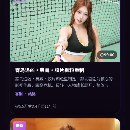
99:00
雾岛追凶·典藏·胶片颗粒重制
雾岛追凶·典藏·胶片颗粒重制是一部以喜剧为核心的
影视作品，围绕危机、反转与人物成长展开，整体节奏
紧凑，值得推荐观看。
喜剧
· 线路
5.5万
3.4千
11年前
最新