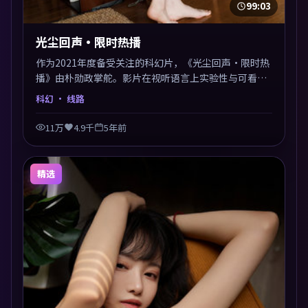
99:03
光尘回声·限时热播
作为2021年度备受关注的科幻片，《光尘回声·限时热
播》由朴勋政掌舵。影片在视听语言上实验性与可看性
兼顾，人物关系错综复杂，后劲十足。美术与服化还原
科幻
· 线路
年代质感，细节经得起暂停回看。
11万
4.9千
5年前
精选