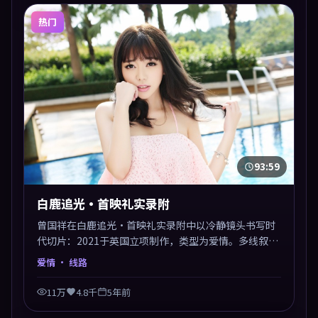
热门
93:59
白鹿追光·首映礼实录附
曾国祥在白鹿追光·首映礼实录附中以冷静镜头书写时
代切片：2021于英国立项制作，类型为爱情。多线叙事
交汇于终局，真相与救赎并行，适合喜欢细读表演的影
爱情
· 线路
迷。摄影与配乐高度统一，城市夜景与内心戏互为镜
像。
11万
4.8千
5年前