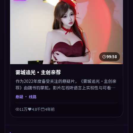
99:58
雾城追光·主创亲荐
作为2022年度备受关注的悬疑片，《雾城追光·主创亲
荐》由魏书钧掌舵。影片在视听语言上实验性与可看性
兼顾，人物关系错综复杂，后劲十足。美术与服化还原
悬疑
· 线路
年代质感，细节经得起暂停回看。
11万
4.8千
4年前