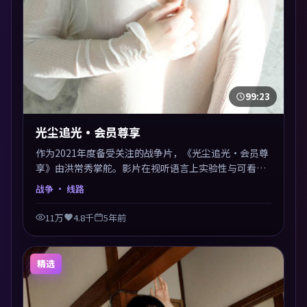
99:23
光尘追光·会员尊享
作为2021年度备受关注的战争片，《光尘追光·会员尊
享》由洪常秀掌舵。影片在视听语言上实验性与可看性
兼顾，人物关系错综复杂，后劲十足。美术与服化还原
战争
· 线路
年代质感，细节经得起暂停回看。
11万
4.8千
5年前
精选