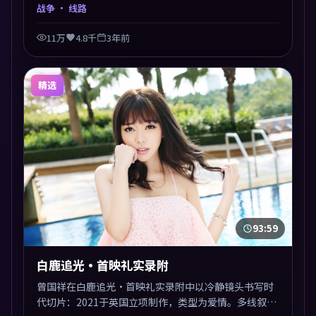
题，节奏张弛有度，留白处耐人寻味。剪辑利落，悬念
战争
· 线路
钩子分布均匀，适合一口气看完。
11万
4.8千
3年前
精选
93:59
白鹿追光·首映礼实录附
曾国祥在白鹿追光·首映礼实录附中以冷静镜头书写时
代切片：2021于英国立项制作，类型为爱情。多线叙事