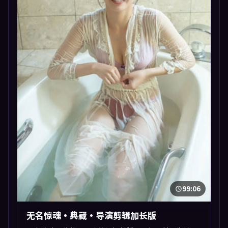
99:06
无名惊魂·典藏·导演剪辑加长版