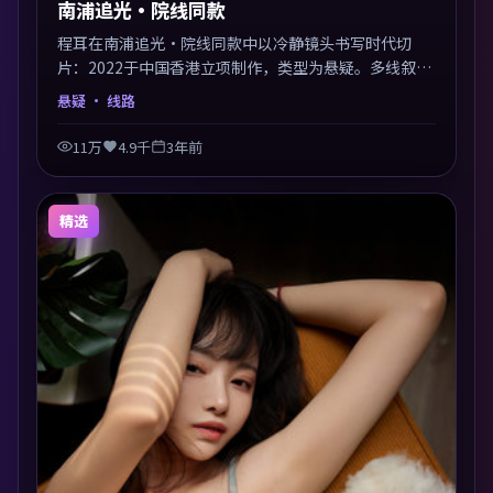
南浦追光·院线同款
程耳在南浦追光·院线同款中以冷静镜头书写时代切
片：2022于中国香港立项制作，类型为悬疑。多线叙事
交汇于终局，真相与救赎并行，适合喜欢细读表演的影
悬疑
· 线路
迷。摄影与配乐高度统一，城市夜景与内心戏互为镜
像。
11万
4.9千
3年前
精选