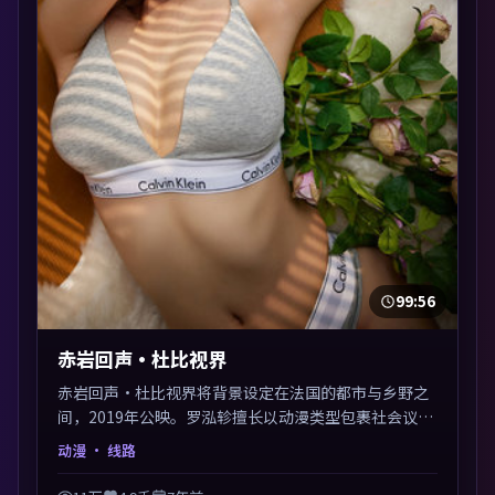
99:56
赤岩回声·杜比视界
赤岩回声·杜比视界将背景设定在法国的都市与乡野之
间，2019年公映。罗泓轸擅长以动漫类型包裹社会议
题，节奏张弛有度，留白处耐人寻味。剪辑利落，悬念
动漫
· 线路
钩子分布均匀，适合一口气看完。