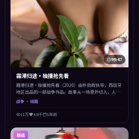
99:47
霜港归途·独播抢先看
霜港归途·独播抢先看（2020）由朴勋政执导，西班牙
地区出品的一部战争作品。故事从一场意外切入，人物
在道德与生存之间反复摇摆，叙事层层推进，情绪克制
战争
· 线路
而有力。主演阵容以生活化表演见长，对手戏火花四
溅。
11万
4.8千
5年前
精选