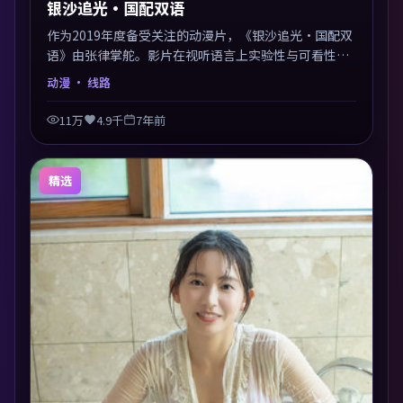
银沙追光·国配双语
作为2019年度备受关注的动漫片，《银沙追光·国配双
语》由张律掌舵。影片在视听语言上实验性与可看性兼
顾，人物关系错综复杂，后劲十足。美术与服化还原年
动漫
· 线路
代质感，细节经得起暂停回看。
11万
4.9千
7年前
精选