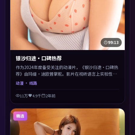
99:13
银沙归途·口碑热荐
作为2024年度备受关注的动漫片，《银沙归途·口碑热
荐》由玛缇·迪欧普掌舵。影片在视听语言上实验性与
可看性兼顾，人物关系错综复杂，后劲十足。美术与服
动漫
· 线路
化还原年代质感，细节经得起暂停回看。
11万
4.9千
2年前
精选