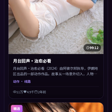
99:12
月台回声·治愈必看
月台回声·治愈必看（2024）由阿彼尔邦执导，伊朗地
区出品的一部动作作品。故事从一场意外切入，人物在
道德与生存之间反复摇摆，叙事层层推进，情绪克制而
动作
· 线路
有力。主演阵容以生活化表演见长，对手戏火花四溅。
11万
4.9千
2年前
精选