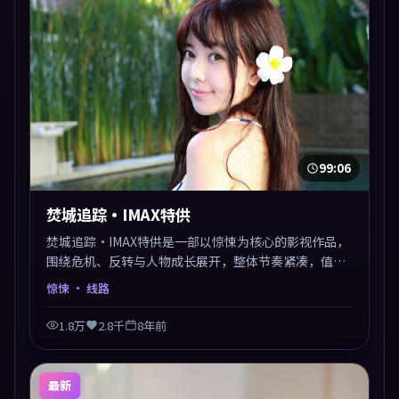
99:06
焚城追踪·IMAX特供
焚城追踪·IMAX特供是一部以惊悚为核心的影视作品，
围绕危机、反转与人物成长展开，整体节奏紧凑，值得
推荐观看。
惊悚
· 线路
1.8万
2.8千
8年前
最新