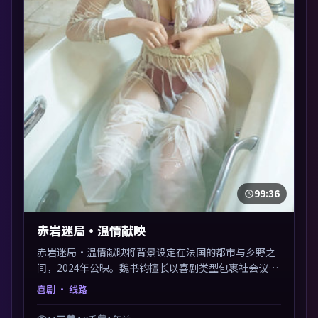
99:36
赤岩迷局·温情献映
赤岩迷局·温情献映将背景设定在法国的都市与乡野之
间，2024年公映。魏书钧擅长以喜剧类型包裹社会议
题，节奏张弛有度，留白处耐人寻味。剪辑利落，悬念
喜剧
· 线路
钩子分布均匀，适合一口气看完。