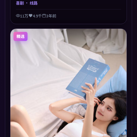
德与生存之间反复摇摆，叙事层层推进，情绪克制而有
喜剧
· 线路
力。主演阵容以生活化表演见长，对手戏火花四溅。
11万
4.9千
3年前
精选