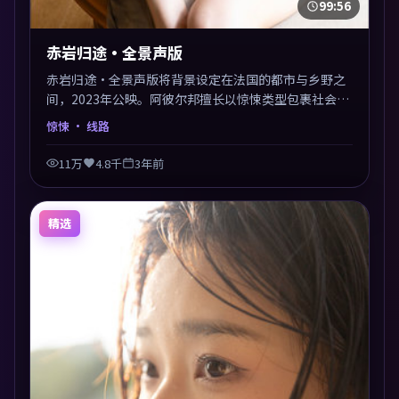
99:56
赤岩归途·全景声版
赤岩归途·全景声版将背景设定在法国的都市与乡野之
间，2023年公映。阿彼尔邦擅长以惊悚类型包裹社会议
题，节奏张弛有度，留白处耐人寻味。剪辑利落，悬念
惊悚
· 线路
钩子分布均匀，适合一口气看完。
11万
4.8千
3年前
精选