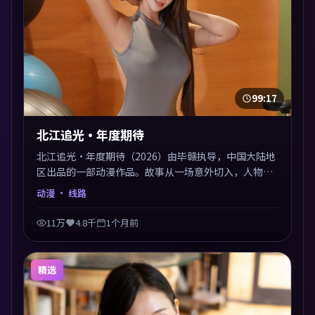
99:17
北江追光·年度期待
北江追光·年度期待（2026）由毕赣执导，中国大陆地
区出品的一部动漫作品。故事从一场意外切入，人物在
道德与生存之间反复摇摆，叙事层层推进，情绪克制而
动漫
· 线路
有力。主演阵容以生活化表演见长，对手戏火花四溅。
11万
4.8千
1个月前
精选