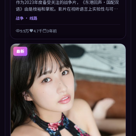
作为2023年度备受关注的战争片，《东港回声·国配双
语》由是枝裕和掌舵。影片在视听语言上实验性与可看
性兼顾，人物关系错综复杂，后劲十足。美术与服化还
战争
· 线路
原年代质感，细节经得起暂停回看。
9.9万
4.7千
3年前
最新