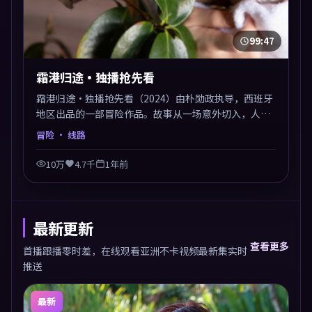
99:47
霜港归途·独播抢先看
霜港归途·独播抢先看（2024）由朴勋政执导，西班牙
地区出品的一部冒险作品。故事从一场意外切入，人物
在道德与生存之间反复摇摆，叙事层层推进，情绪克制
冒险
· 线路
而有力。主演阵容以生活化表演见长，对手戏火花四
溅。
10万
4.7千
1年前
最新更新
查看更多
首播跟播零时差，在线观看亚洲不卡视频最新集实时
推送
最新