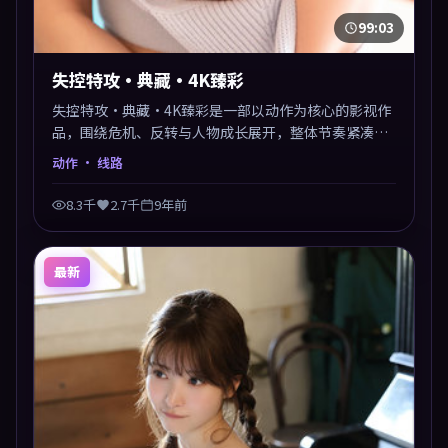
99:03
失控特攻·典藏·4K臻彩
失控特攻·典藏·4K臻彩是一部以动作为核心的影视作
品，围绕危机、反转与人物成长展开，整体节奏紧凑，
值得推荐观看。
动作
· 线路
8.3千
2.7千
9年前
最新