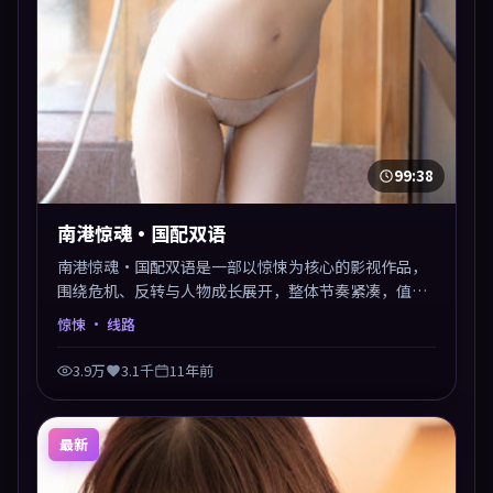
99:38
南港惊魂·国配双语
南港惊魂·国配双语是一部以惊悚为核心的影视作品，
围绕危机、反转与人物成长展开，整体节奏紧凑，值得
推荐观看。
惊悚
· 线路
3.9万
3.1千
11年前
最新