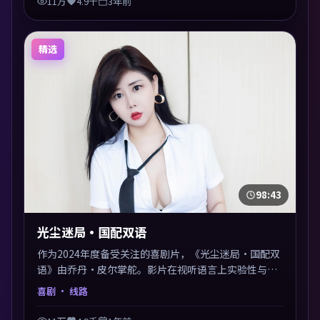
11万
4.9千
3年前
精选
98:43
光尘迷局·国配双语
作为2024年度备受关注的喜剧片，《光尘迷局·国配双
语》由乔丹·皮尔掌舵。影片在视听语言上实验性与可
看性兼顾，人物关系错综复杂，后劲十足。美术与服化
喜剧
· 线路
还原年代质感，细节经得起暂停回看。