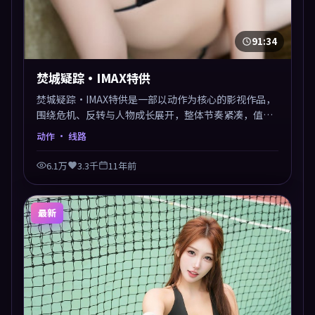
91:34
焚城疑踪·IMAX特供
焚城疑踪·IMAX特供是一部以动作为核心的影视作品，
围绕危机、反转与人物成长展开，整体节奏紧凑，值得
推荐观看。
动作
· 线路
6.1万
3.3千
11年前
最新