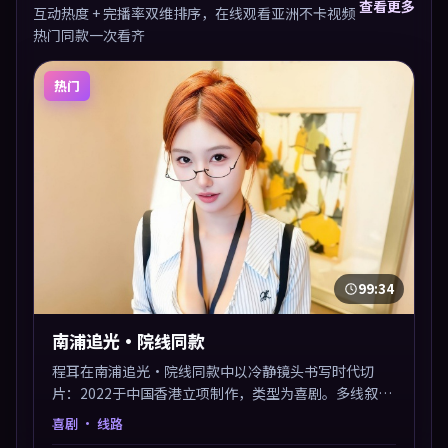
查看更多
互动热度 + 完播率双维排序，在线观看亚洲不卡视频
热门同款一次看齐
热门
99:34
南浦追光·院线同款
程耳在南浦追光·院线同款中以冷静镜头书写时代切
片：2022于中国香港立项制作，类型为喜剧。多线叙事
交汇于终局，真相与救赎并行，适合喜欢细读表演的影
喜剧
· 线路
迷。摄影与配乐高度统一，城市夜景与内心戏互为镜