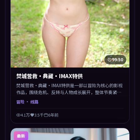
99:50
焚城营救·典藏·IMAX特供
焚城营救·典藏·IMAX特供是一部以冒险为核心的影视
作品，围绕危机、反转与人物成长展开，整体节奏紧
凑，值得推荐观看。
冒险
· 线路
4.1万
3.5千
6年前
最新