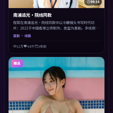
99:34
南浦追光·院线同款
程耳在南浦追光·院线同款中以冷静镜头书写时代切
片：2022于中国香港立项制作，类型为喜剧。多线叙事
交汇于终局，真相与救赎并行，适合喜欢细读表演的影
喜剧
· 线路
迷。摄影与配乐高度统一，城市夜景与内心戏互为镜
像。
11万
4.8千
3年前
精选