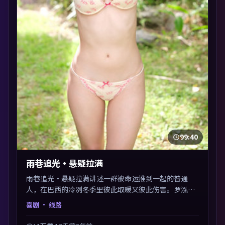
99:40
雨巷追光·悬疑拉满
雨巷追光·悬疑拉满讲述一群被命运推到一起的普通
人，在巴西的冷冽冬季里彼此取暖又彼此伤害。罗泓轸
以喜剧类型外壳探讨信任与背叛，映后讨论度颇高。片
喜剧
· 线路
尾留白开放解读，关于“选择”的主题余音绕梁。