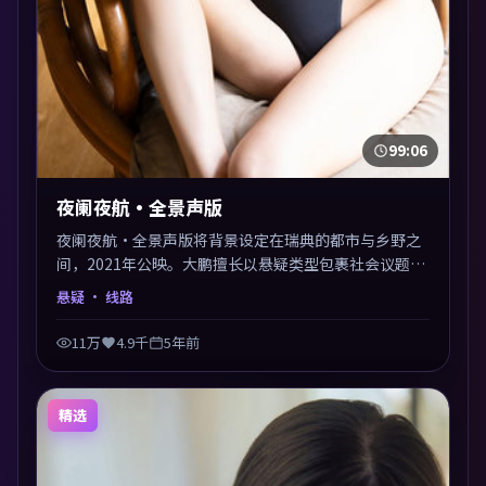
99:06
夜阑夜航·全景声版
夜阑夜航·全景声版将背景设定在瑞典的都市与乡野之
间，2021年公映。大鹏擅长以悬疑类型包裹社会议题，
节奏张弛有度，留白处耐人寻味。剪辑利落，悬念钩子
悬疑
· 线路
分布均匀，适合一口气看完。
11万
4.9千
5年前
精选