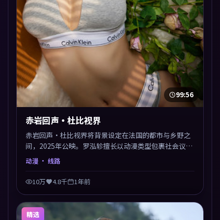
99:56
赤岩回声·杜比视界
赤岩回声·杜比视界将背景设定在法国的都市与乡野之
间，2025年公映。罗泓轸擅长以动漫类型包裹社会议
题，节奏张弛有度，留白处耐人寻味。剪辑利落，悬念
动漫
· 线路
钩子分布均匀，适合一口气看完。
10万
4.8千
1年前
精选