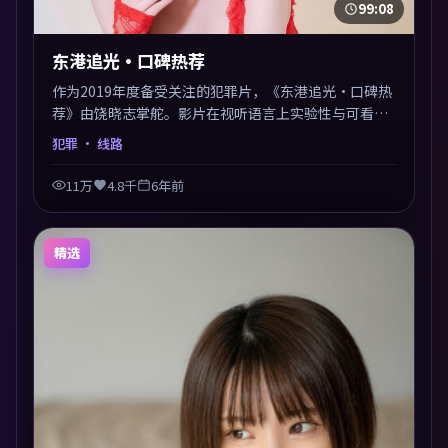
99:08
东港追光·口碑热荐
作为2019年度备受关注的犯罪片，《东港追光·口碑热
荐》由饶晓志掌舵。影片在视听语言上实验性与可看性
兼顾，人物关系错综复杂，后劲十足。美术与服化还原
犯罪
· 线路
年代质感，细节经得起暂停回看。
11万
4.8千
6年前
精选