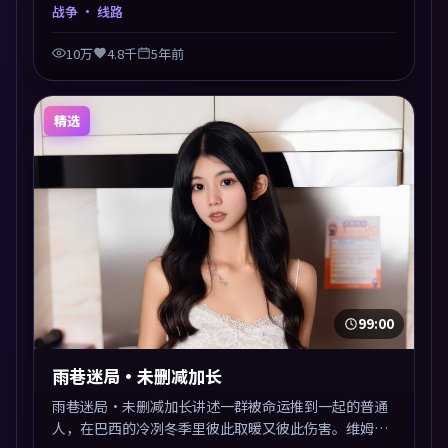
争类型外壳探讨信任与背叛，映后讨论度颇高。片尾留
战争
· 线路
白开放解读，关于“选择”的主题余音绕梁。
10万
4.8千
5年前
精选
99:00
雨巷迷局·未删减加长
雨巷迷局·未删减加长讲述一群被命运推到一起的普通
人，在巴西的冷冽冬季里彼此取暖又彼此伤害。维姆·