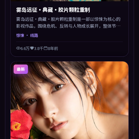
雾岛远征·典藏·胶片颗粒重制
雾岛远征·典藏·胶片颗粒重制是一部以惊悚为核心的
影视作品，围绕危机、反转与人物成长展开，整体节奏
紧凑，值得推荐观看。
惊悚
· 线路
6.6万
3.8千
8年前
最新