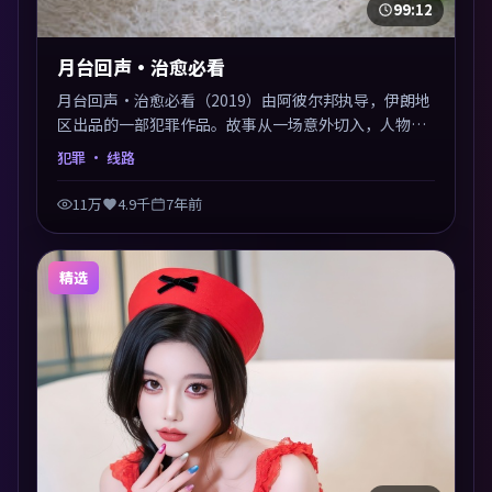
99:12
月台回声·治愈必看
月台回声·治愈必看（2019）由阿彼尔邦执导，伊朗地
区出品的一部犯罪作品。故事从一场意外切入，人物在
道德与生存之间反复摇摆，叙事层层推进，情绪克制而
犯罪
· 线路
有力。主演阵容以生活化表演见长，对手戏火花四溅。
11万
4.9千
7年前
精选