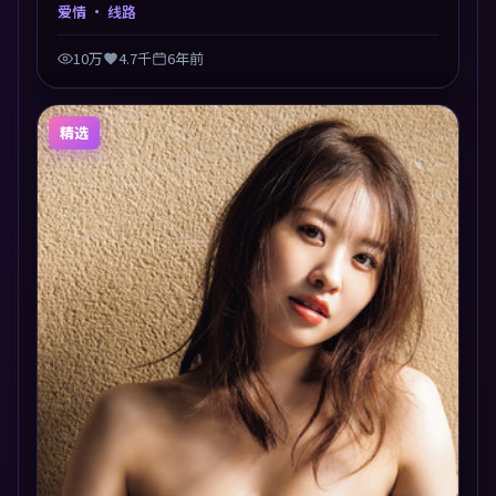
文德斯以爱情类型外壳探讨信任与背叛，映后讨论度颇
爱情
· 线路
高。片尾留白开放解读，关于“选择”的主题余音绕
梁。
10万
4.7千
6年前
精选