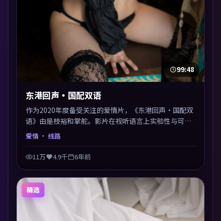
99:48
东港回声·国配双语
作为2020年度备受关注的爱情片，《东港回声·国配双
语》由是枝裕和掌舵。影片在视听语言上实验性与可看
性兼顾，人物关系错综复杂，后劲十足。美术与服化还
爱情
· 线路
原年代质感，细节经得起暂停回看。
11万
4.9千
6年前
精选