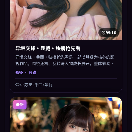
99:10
异境交锋·典藏·独播抢先看
异境交锋·典藏·独播抢先看是一部以悬疑为核心的影
视作品，围绕危机、反转与人物成长展开，整体节奏紧
凑，值得推荐观看。
悬疑
· 线路
4.6万
3千
4年前
最新