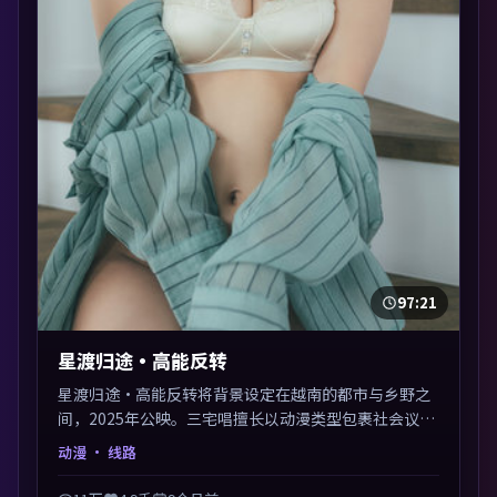
97:21
星渡归途·高能反转
星渡归途·高能反转将背景设定在越南的都市与乡野之
间，2025年公映。三宅唱擅长以动漫类型包裹社会议
题，节奏张弛有度，留白处耐人寻味。剪辑利落，悬念
动漫
· 线路
钩子分布均匀，适合一口气看完。