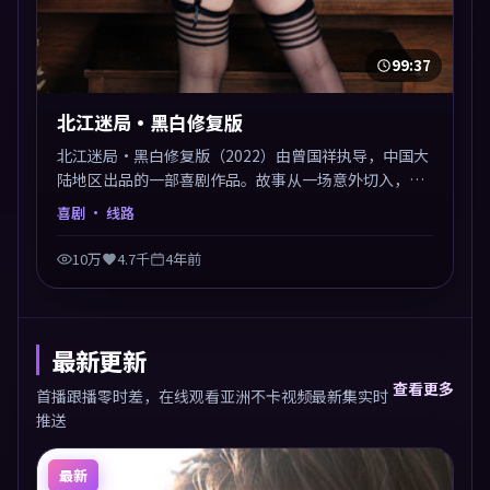
99:37
北江迷局·黑白修复版
北江迷局·黑白修复版（2022）由曾国祥执导，中国大
陆地区出品的一部喜剧作品。故事从一场意外切入，人
物在道德与生存之间反复摇摆，叙事层层推进，情绪克
喜剧
· 线路
制而有力。主演阵容以生活化表演见长，对手戏火花四
溅。
10万
4.7千
4年前
最新更新
查看更多
首播跟播零时差，在线观看亚洲不卡视频最新集实时
推送
最新