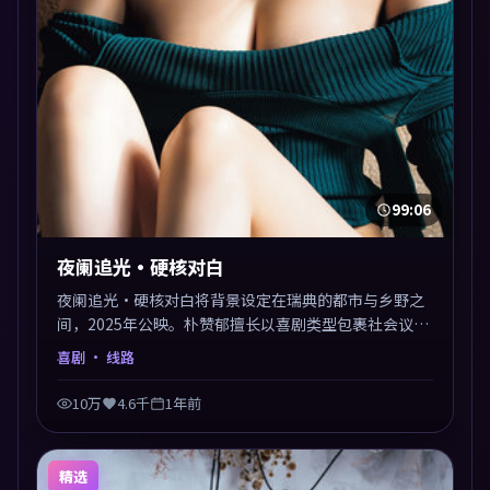
99:06
夜阑追光·硬核对白
夜阑追光·硬核对白将背景设定在瑞典的都市与乡野之
间，2025年公映。朴赞郁擅长以喜剧类型包裹社会议
题，节奏张弛有度，留白处耐人寻味。剪辑利落，悬念
喜剧
· 线路
钩子分布均匀，适合一口气看完。
10万
4.6千
1年前
精选