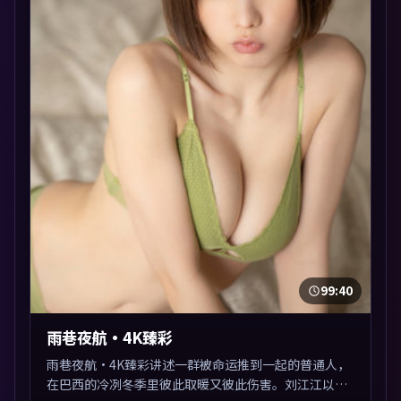
99:40
雨巷夜航·4K臻彩
雨巷夜航·4K臻彩讲述一群被命运推到一起的普通人，
在巴西的冷冽冬季里彼此取暖又彼此伤害。刘江江以战