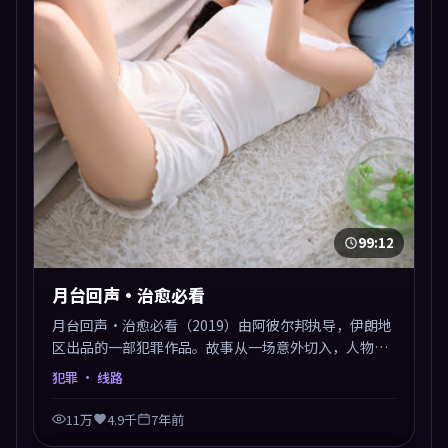
99:12
月台回声·治愈必看
月台回声·治愈必看（2019）由阿彼尔邦执导，伊朗地
区出品的一部犯罪作品。故事从一场意外切入，人物在
道德与生存之间反复摇摆，叙事层层推进，情绪克制而
犯罪
· 线路
有力。主演阵容以生活化表演见长，对手戏火花四溅。
11万
4.9千
7年前