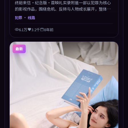
终局来信·纪念版·首映礼实录附是一部以犯罪为核心
的影视作品，围绕危机、反转与人物成长展开，整体节
奏紧凑，值得推荐观看。
犯罪
· 线路
6.1万
3.2千
8年前
最新